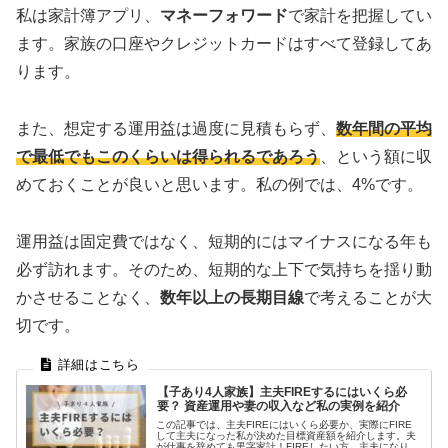
私は家計簿アプリ、
マネーフォワード
で家計を把握してい
ます。家族の口座やクレジットカードはすべて登録してあ
ります。
また、想定する運用益は過度に見積もらず、
数年間の平均
で最低でもこのくらいは得られるであろう
、という額に収
めておくことが良いと思います。私の例では、4%です。
運用益は固定費ではなく、短期的にはマイナスになる年も
必ず訪れます。そのため、短期的な上下で気持ちを揺り動
かさせることなく、
数年以上の長期目線
で考えることが大
切です。
【子あり4人家族】主夫FIREするにはいくら必
要？ 資産運用や妻の収入など私の実例を紹介
この記事では、主夫FIREにはいくら必要か、実際にFIRE
して主夫になった私が決めた目標資産額を紹介します。夫
が仕事を辞めても黒字家計！FIREしたい方、主夫になりた