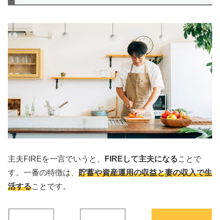
主夫FIREを一言でいうと、
FIREして主夫になる
ことで
す。一番の特徴は、
貯蓄や資産運用の収益と妻の収入で生
活する
ことです。