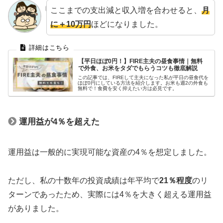
ここまでの支出減と収入増を合わせると、
月
に＋10万円
ほどになりました。
【平日ほぼ0円！】FIRE主夫の昼食事情｜無料
で外食、お米をタダでもらうコツも徹底解説
この記事では、FIREして主夫になった私が平日の昼食代を
ほぼ0円にしている方法を紹介します。お米も週2の外食も
無料で！食費を安く抑えたい方は必見です。
運用益が4％を超えた
運用益は一般的に実現可能な資産の4％を想定しました。
ただし、私の十数年の投資成績は年平均で
21％
程度
のリ
ターンであったため、実際には4％を大きく超える運用益
がありました。